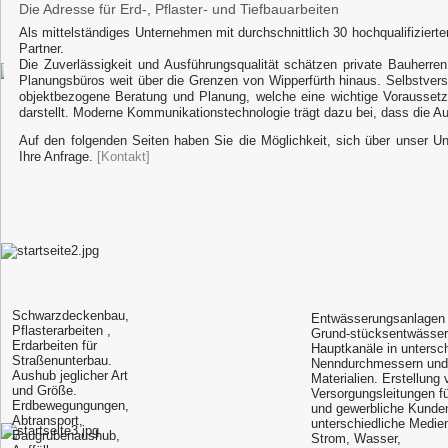
Die Adresse für Erd-, Pflaster- und Tiefbauarbeiten
Als mittelständiges Unternehmen mit durchschnittlich 30 hochqualifizierten
Partner.
Die Zuverlässigkeit und Ausführungsqualität schätzen private Bauherren
Planungsbüros weit über die Grenzen von Wipperfürth hinaus. Selbstvers
objektbezogene Beratung und Planung, welche eine wichtige Voraussetzun
darstellt. Moderne Kommunikationstechnologie trägt dazu bei, dass die Au
Auf den folgenden Seiten haben Sie die Möglichkeit, sich über unser Un
Ihre Anfrage.
[Kontakt]
Schwarzdeckenbau,
Entwässerungsanlagen 
Pflasterarbeiten ,
Grund-stücksentwässer
Erdarbeiten für
Hauptkanäle in untersc
Straßenunterbau.
Nenndurchmessern und
Aushub jeglicher Art
Materialien. Erstellung 
und Größe.
Versorgungsleitungen fü
Erdbewegungungen,
und gewerbliche Kunden
Abtransport,
unterschiedliche Medie
Baugrubenaushub,
Strom, Wasser,